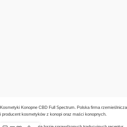
Kosmetyki Konopne CBD Full Spectrum. Polska firma rzemieślnicza
i producent kosmetyków z konopi oraz maści konopnych.
Oferujemy produkty na bazie sprawdzonych tradycyjnych receptur.