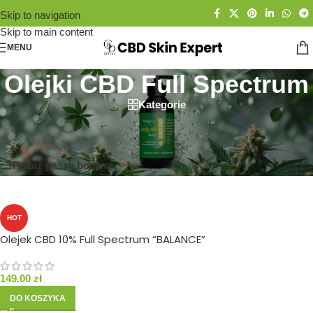
Skip to navigation
Skip to main content
MENU
Olejki CBD Full Spectrum
Kategorie
Strona główna
/
Sklep
/
Olejki CBD Full Spectrum
Wyświetlanie wszystkich wyników: 4
Pokaż pasek boczny
HOT
Olejek CBD 10% Full Spectrum “BALANCE”
149.00
zł
DO KOSZYKA