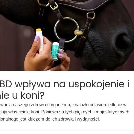
ujędrniona!
em ciszy,
przestrzeń promienną lekkością.
się Twoim oso
równowagę
spokoju i bezp
BD wpływa na uspokojenie i
ie u koni?
owania naszego zdrowia i organizmu, znalazło odzwierciedlenie w
gają właściciele koni. Ponieważ u tych pięknych i majestatycznych
onalnego jest kluczem do ich zdrowia i wydajności.