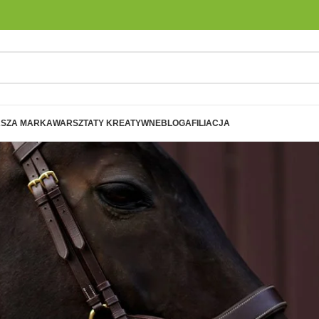
SZA MARKA
WARSZTATY KREATYWNE
BLOG
AFILIACJA
 cia
ł
a i
Energia, świeżość, radość
Oddech lasu, 
kowych produktów, które dają
Zestaw wyjątkowych produkt
Zastrzyk słońca w kroplach. Dodaje
Pozwól sobie n
i osobie to co najważniejsze miłość.
Twoją skórę na lato, by była 
 stał się
mocy, poprawia nastrój i wypełnia
zatrzymania, w