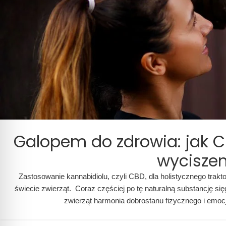
luksusem, budzi Twoją zmysłowość
Twoim wieczornym rytuał
i subtelnie zaprasza do gry
który przywraca spokój, 
uwodzenia.
i głęboki sen.
Galopem do zdrowia: jak C
wyciszen
Zastosowanie kannabidiolu, czyli CBD, dla holistycznego trakt
świecie zwierząt. Coraz częściej po tę naturalną substancję się
zwierząt harmonia dobrostanu fizycznego i emocj