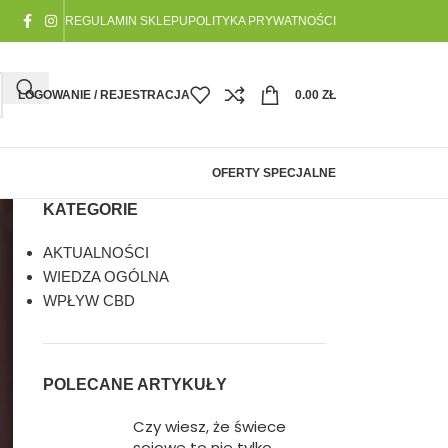
REGULAMIN SKLEPU
POLITYKA PRYWATNOŚCI
LOGOWANIE / REJESTRACJA
0.00
ZŁ
OFERTY SPECJALNE
KATEGORIE
AKTUALNOŚCI
WIEDZA OGÓLNA
WPŁYW CBD
POLECANE ARTYKUŁY
ukojenie z natury
ów, które przygotują
a chwilę
Czy wiesz, że świece
gładka, lśniąca i
 której zapach staje
sojowe to nie tylko